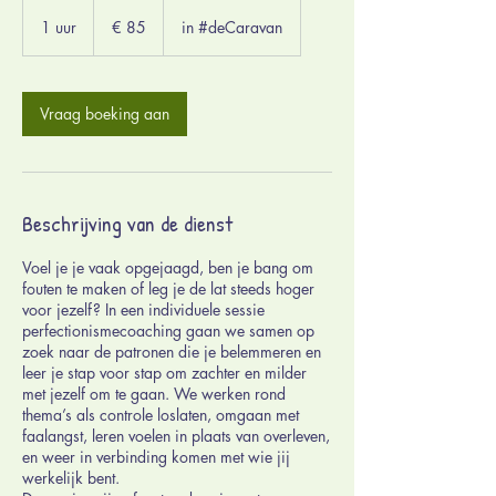
85
euro
1 uur
1
€ 85
in #deCaravan
u
u
Vraag boeking aan
Beschrijving van de dienst
Voel je je vaak opgejaagd, ben je bang om
fouten te maken of leg je de lat steeds hoger
voor jezelf? In een individuele sessie
perfectionismecoaching gaan we samen op
zoek naar de patronen die je belemmeren en
leer je stap voor stap om zachter en milder
met jezelf om te gaan. We werken rond
thema’s als controle loslaten, omgaan met
faalangst, leren voelen in plaats van overleven,
en weer in verbinding komen met wie jij
werkelijk bent.