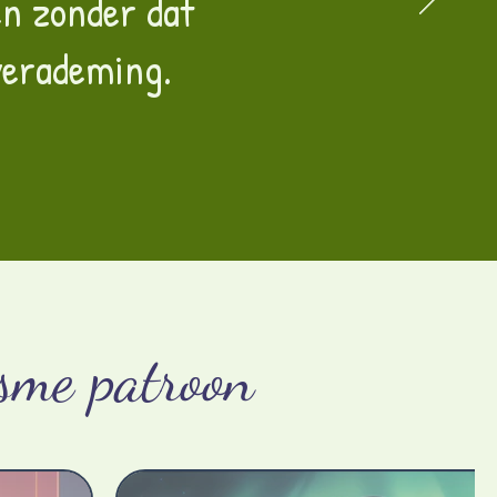
én zonder dat
 verademing.
sme patroon