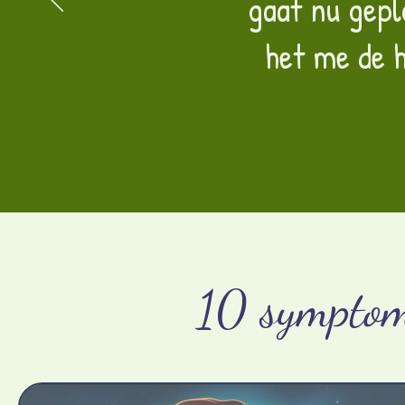
gaat nu gepl
het me de h
10 symptom