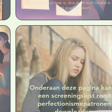
er
als het niet mijn taak is, doe ik dit toch omdat ik 
.
het goed gebeurt.
Onderaan deze pagina kan
een screeningslijst rond
perfectionismepatronen
downloaden.