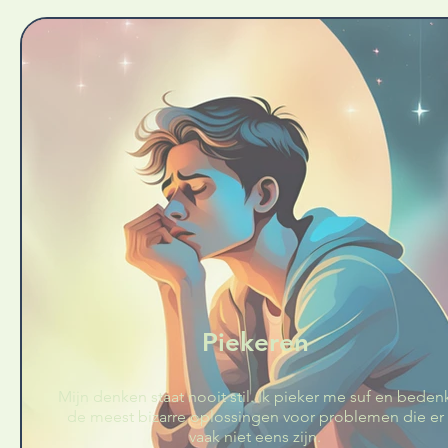
Piekeren
Mijn denken staat nooit stil. Ik pieker me suf en beden
de meest bizarre oplossingen voor problemen die er
vaak niet eens zijn.