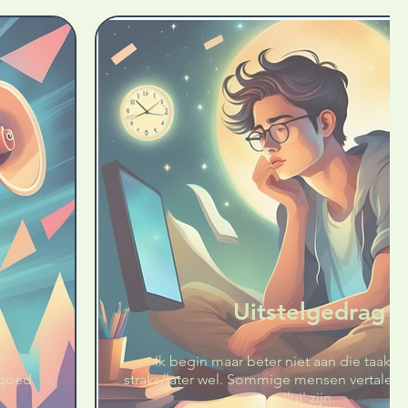
Uitstelgedrag
Ik begin maar beter niet aan die taak. I
 goed
straks/later wel. Sommige mensen vertalen d
'lui' zijn.