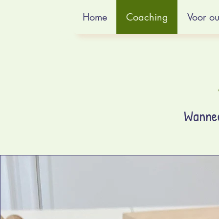
De
Inloggen
Home
Coaching
Voor o
Glundering
Wannee