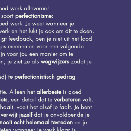
oed werk afleveren!
d
soort
perfectionisme
:
oed werk. Je weet wanneer je
erk en het lukt je ook om dit te doen.
ijgt feedback, ben je niet uit het lood
tips meenemen voor een volgende
ijn voor jou een manier om te
, je ziet ze als
wegwijzers
zodat je
nd)
te perfectionistisch gedrag
ctie. Alleen het
allerbeste
is goed
iets
, een detail dat te
verbeteren
valt.
aalt, voelt het alsof je faalt. Je bent
e
verwijt jezelf
dat je onvoldoende je
nooit echt helemaal tevreden
en je
ieten wanneer je werk klaar is.