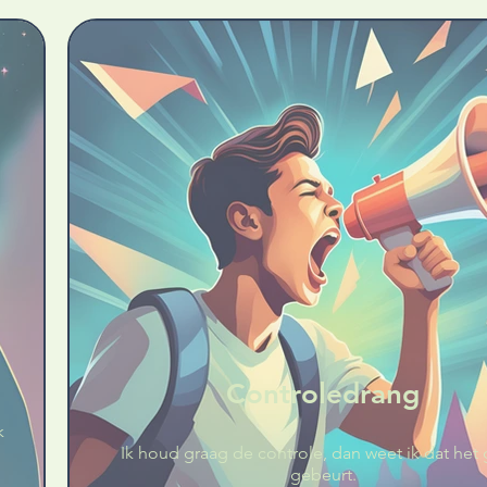
Controledrang
k
Ik houd graag de controle, dan weet ik dat het
gebeurt.