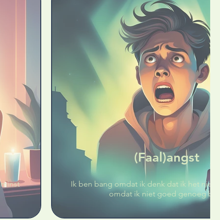
(Faal)angst
 minst
Ik ben bang omdat ik denk dat ik het niet ga kunnen of
omdat ik niet goed genoeg be