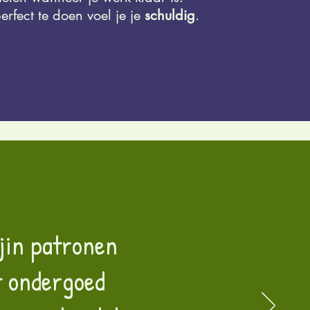
perfect te doen voel je je
schuldig
.
mjin patronen
t ondergoed