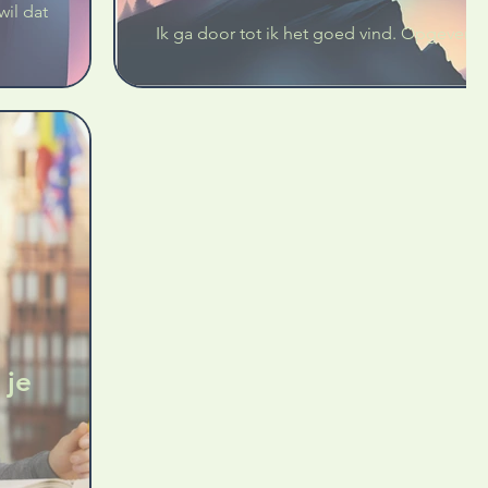
wil dat
Ik ga door tot ik het goed vind. Opgeven is
 je