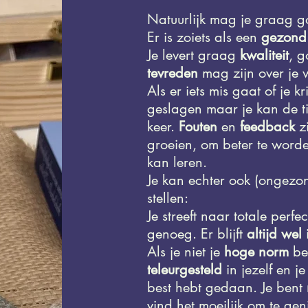
Natuurlijk mag je graag g
Er is zoiets als een
gezon
Je levert graag
kwaliteit
, g
tevreden
mag zijn over je w
Als er iets mis gaat of je kr
geslagen maar je kan de 
keer.
Fouten
en
feedback
z
groeien, om beter te worden
kan leren.
Je kan echter ook (ongezo
stellen:
Je streeft naar totale perfe
genoeg. Er blijft
altijd wel 
Als je niet je
hoge norm
beh
teleurgesteld
in jezelf en j
best hebt gedaan. Je bent
vind het moeilijk om te gen