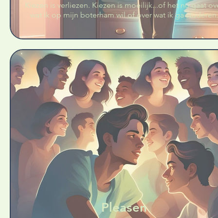
Kiezen is verliezen. Kiezen is moeilijk...of het nu gaat ov
wat ik op mijn boterham wil of over wat ik ga studeren
Pleasen