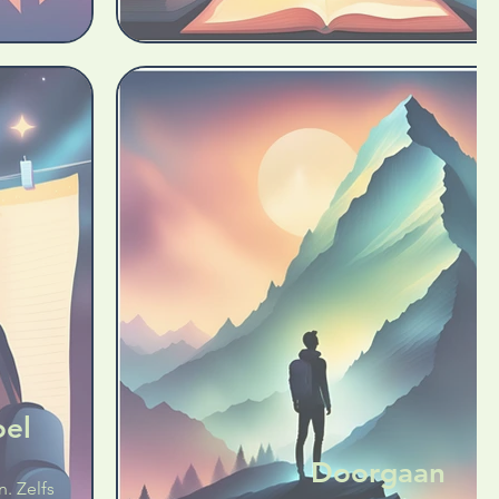
oel
Doorgaan
. Zelfs