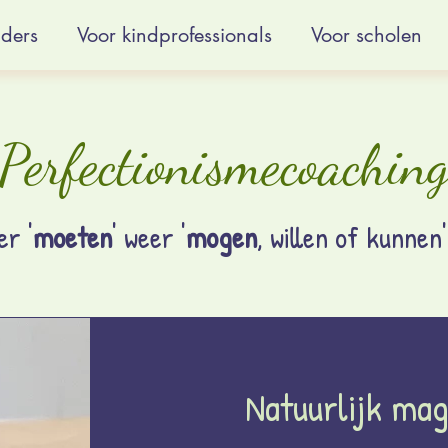
uders
Voor kindprofessionals
Voor scholen
Perfectionismecoachin
r '
moeten
' weer '
mogen
, willen of kunnen
Natuurlijk mag