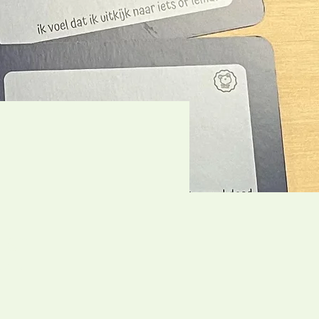
onge
rond