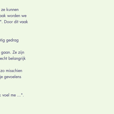
 ze kunnen 
.Vaak worden we 
". Door dit vaak 
etig gedrag 
 gaan. Ze zijn 
echt belangrijk 
 zo misschien 
je gevoelens 
 voel me ...". 