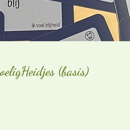
eligHeidjes (basis)
van 55 'basis' gevoelens om ook met j
of mensen met beperkte woordenschat 
 te werken.