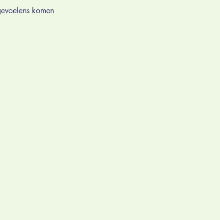
 gevoelens komen 
Volunteers