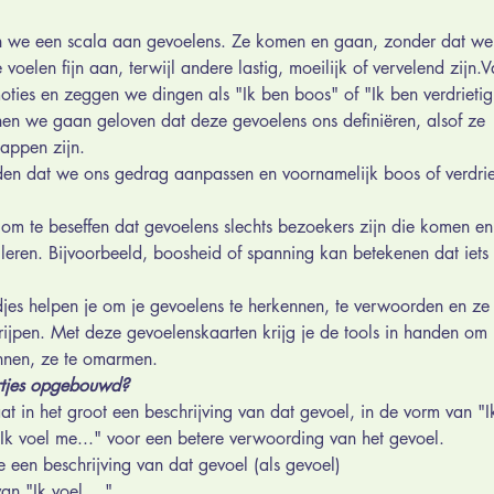
n we een scala aan gevoelens. Ze komen en gaan, zonder dat we
voelen fijn aan, terwijl andere lastig, moeilijk of vervelend zijn
ties en zeggen we dingen als "Ik ben boos" of "Ik ben verdrietig
nen we gaan geloven dat deze gevoelens ons definiëren, alsof ze 
appen zijn. 
iden dat we ons gedrag aanpassen en voornamelijk boos of verdri
k om te beseffen dat gevoelens slechts bezoekers zijn die komen en
 leren. Bijvoorbeeld, boosheid of spanning kan betekenen dat iets 
jes helpen je om je gevoelens te herkennen, te verwoorden en ze
rijpen. Met deze gevoelenskaarten krijg je de tools in handen om 
ennen, ze te omarmen.  
rtjes opgebouwd?
aat in het groot een beschrijving van dat gevoel, in de vorm van "Ik
"Ik voel me..." voor een betere verwoording van het gevoel.
je een beschrijving van dat gevoel (als gevoel) 
n "Ik voel ...".