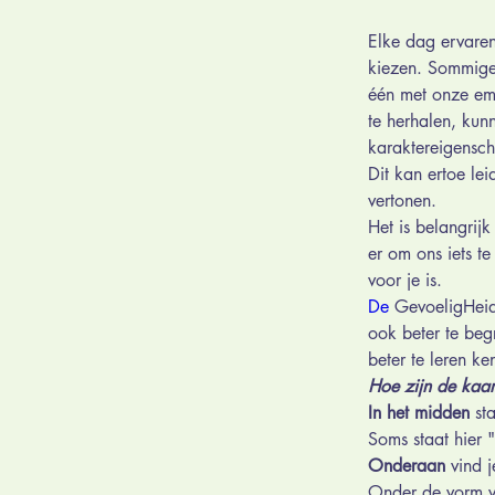
Elke dag ervare
kiezen. Sommige 
één met onze emo
te herhalen, kun
karaktereigensch
Dit kan ertoe le
vertonen. 
Het is belangrij
er om ons iets te
voor je is.
De
 GevoeligHeid
ook beter te beg
beter te leren k
Hoe zijn de kaa
In het midden
 st
Soms staat hier 
Onderaan
 vind 
Onder de vorm va