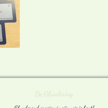
Ne
De Glundering
Glunderend groeien in zijn wie je bent!