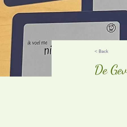
< Back
De Gevo
Deze set 
kinderen 
gevoelens