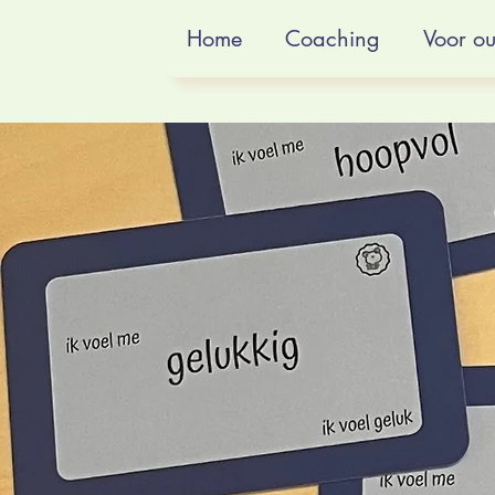
De
Inloggen
Home
Coaching
Voor o
Glundering